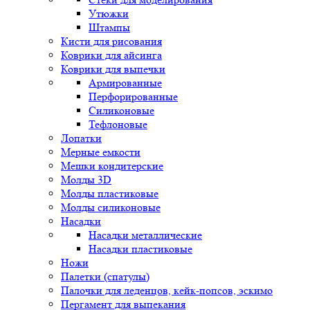
Утюжки
Штампы
Кисти для рисования
Коврики для айсинга
Коврики для выпечки
Армированные
Перфорированные
Силиконовые
Тефлоновые
Лопатки
Мерные емкости
Мешки кондитерские
Молды 3D
Молды пластиковые
Молды силиконовые
Насадки
Насадки металлические
Насадки пластиковые
Ножи
Палетки (спатулы)
Палочки для леденцов, кейк-попсов, эскимо
Пергамент для выпекания