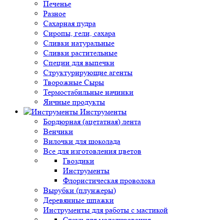
Печенье
Разное
Сахарная пудра
Сиропы, гели, сахара
Сливки натуральные
Сливки растительные
Специи для выпечки
Структурирующие агенты
Творожные Сыры
Термостабильные начинки
Яичные продукты
Инструменты
Бордюрная (ацетатная) лента
Венчики
Вилочки для шоколада
Все для изготовления цветов
Гвоздики
Инструменты
Флористическая проволока
Вырубки (плунжеры)
Деревянные шпажки
Инструменты для работы с мастикой
Стеки для моделирования