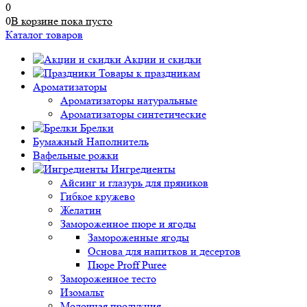
0
0
В корзине
пока
пусто
Каталог товаров
Акции и скидки
Товары к праздникам
Ароматизаторы
Ароматизаторы натуральные
Ароматизаторы синтетические
Брелки
Бумажный Наполнитель
Вафельные рожки
Ингредиенты
Айсинг и глазурь для пряников
Гибкое кружево
Желатин
Замороженное пюре и ягоды
Замороженные ягоды
Основа для напитков и десертов
Пюре Proff Puree
Замороженное тесто
Изомальт
Молочная продукция