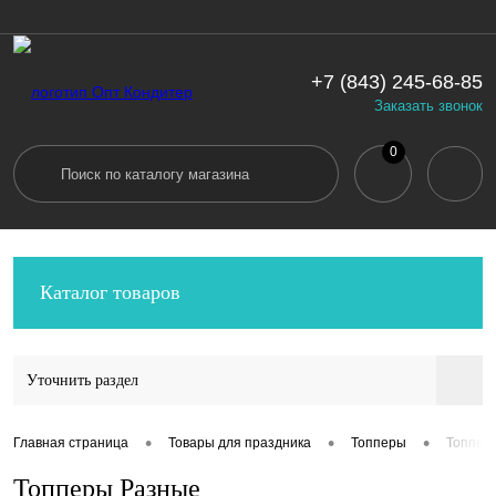
+7 (843) 245-68-85
Вход
Регистрация
Заказать звонок
0
Каталог товаров
Уточнить раздел
•
•
•
Главная страница
Товары для праздника
Топперы
Топпер
Топперы Разные