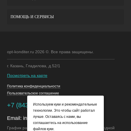
ПОМОЩЬ И СЕРВИСЫ
opt-konditer.ru 2026 ©. Все права защищены.
г. Казань, Гладилова, д.52/1
Посмотреть на карте
Политика конфиденциальности
Пользовательское соглашение
+7 (843) 245-68-85
Используем куки и рекомендательные
технологии. Это чтобы сайт работал
лучше. Оставаясь с нами, вы
Email:
info@opt-konditer.ru
соглашаетесь на использование
График работы Пн-Пт: с 8:00 до 17:00 Сб-Вс: Выходной
файлов куки.