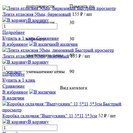
популярности
Показать по:
Быстрый просмотр
Лента атласная 50мм, бирюзовый
155 ₽
/ шт
В корзину
популярности
30
Подробнее
Купить в 1 клик
Сравнение
алфавиту
30
В избранное
В наличии
Быстрый просмотр
увеличению цены
60
Лента атласная 50мм, лимонный
155 ₽
/ шт
В корзину
Фильтр
уменьшению цены
90
Подробнее
Купить в 1 клик
Сравнение
Вид каталога:
В избранное
В наличии
Быстрый
просмотр
Коробка складная "Выпускник" 11,5*11,5*3см
52 ₽
/ шт
В корзину