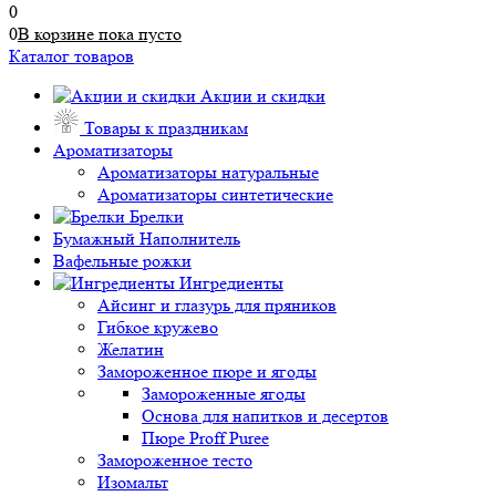
0
0
В корзине
пока
пусто
Каталог товаров
Акции и скидки
Товары к праздникам
Ароматизаторы
Ароматизаторы натуральные
Ароматизаторы синтетические
Брелки
Бумажный Наполнитель
Вафельные рожки
Ингредиенты
Айсинг и глазурь для пряников
Гибкое кружево
Желатин
Замороженное пюре и ягоды
Замороженные ягоды
Основа для напитков и десертов
Пюре Proff Puree
Замороженное тесто
Изомальт