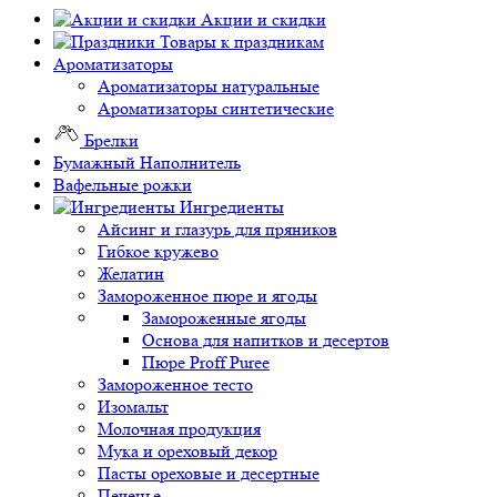
Акции и скидки
Товары к праздникам
Ароматизаторы
Ароматизаторы натуральные
Ароматизаторы синтетические
Брелки
Бумажный Наполнитель
Вафельные рожки
Ингредиенты
Айсинг и глазурь для пряников
Гибкое кружево
Желатин
Замороженное пюре и ягоды
Замороженные ягоды
Основа для напитков и десертов
Пюре Proff Puree
Замороженное тесто
Изомальт
Молочная продукция
Мука и ореховый декор
Пасты ореховые и десертные
Печенье