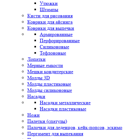
Утюжки
Штампы
Кисти для рисования
Коврики для айсинга
Коврики для выпечки
Армированные
Перфорированные
Силиконовые
Тефлоновые
Лопатки
Мерные емкости
Мешки кондитерские
Молды 3D
Молды пластиковые
Молды силиконовые
Насадки
Насадки металлические
Насадки пластиковые
Ножи
Палетки (спатулы)
Палочки для леденцов, кейк-попсов, эскимо
Пергамент для выпекания