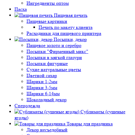
Ингредиенты оптом
Пасха
Пищевая печать
Пищевые картинки
Печать по макету клиента
Расходники для пищевого принтера
Посыпки, декор
Пищевое золото и серебро
Посыпки "Фирменный микс"
Посыпки в мягкой глазури
Посыпки фигурные
Сухие натуральные цветы
Цветной сахар
Шарики 1-2мм
Шарики 3-5мм
Шарики 6-14мм
Шоколадный декор
Спецодежда
Сублиматы (сушеные
ягоды)
Товары для праздника
Декор несъедобный