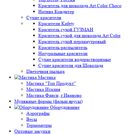
Краситель для шоколада Art Color Choco
Натива Кондитер
Сухие красители
Красители Kafety
Краситель сухой ГУЗМАН
Краситель сухой для шоколада Art Color
Краситель сухой перламутровый
Краситель-распылитель
Натуральные красители
Сухие красители водорастворимые
Сухие красители для Шоколада
Цветочная пыльца
Мастика
Мастика "Топ Продукт"
Мастика Италия
Мастика Фанси, г.Иваново
Муляжные формы (фальш ярусы)
Оборудование
Аэрографы
Весы
Термометры
Оптовые закупки