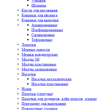
Утюжки
Штампы
Кисти для рисования
Коврики для айсинга
Коврики для выпечки
Армированные
Перфорированные
Силиконовые
Тефлоновые
Лопатки
Мерные емкости
Мешки кондитерские
Молды 3D
Молды пластиковые
Молды силиконовые
Насадки
Насадки металлические
Насадки пластиковые
Ножи
Палетки (спатулы)
Палочки для леденцов, кейк-попсов, эскимо
Пергамент для выпекания
Поворотные столики