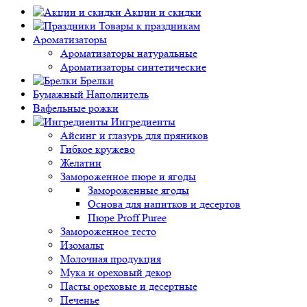
Акции и скидки
Товары к праздникам
Ароматизаторы
Ароматизаторы натуральные
Ароматизаторы синтетические
Брелки
Бумажный Наполнитель
Вафельные рожки
Ингредиенты
Айсинг и глазурь для пряников
Гибкое кружево
Желатин
Замороженное пюре и ягоды
Замороженные ягоды
Основа для напитков и десертов
Пюре Proff Puree
Замороженное тесто
Изомальт
Молочная продукция
Мука и ореховый декор
Пасты ореховые и десертные
Печенье