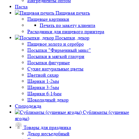
Ингредиенты оптом
Пасха
Пищевая печать
Пищевые картинки
Печать по макету клиента
Расходники для пищевого принтера
Посыпки, декор
Пищевое золото и серебро
Посыпки "Фирменный микс"
Посыпки в мягкой глазури
Посыпки фигурные
Сухие натуральные цветы
Цветной сахар
Шарики 1-2мм
Шарики 3-5мм
Шарики 6-14мм
Шоколадный декор
Спецодежда
Сублиматы (сушеные
ягоды)
Товары для праздника
Декор несъедобный