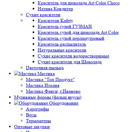
Краситель для шоколада Art Color Choco
Натива Кондитер
Сухие красители
Красители Kafety
Краситель сухой ГУЗМАН
Краситель сухой для шоколада Art Color
Краситель сухой перламутровый
Краситель-распылитель
Натуральные красители
Сухие красители водорастворимые
Сухие красители для Шоколада
Цветочная пыльца
Мастика
Мастика "Топ Продукт"
Мастика Италия
Мастика Фанси, г.Иваново
Муляжные формы (фальш ярусы)
Оборудование
Аэрографы
Весы
Термометры
Оптовые закупки