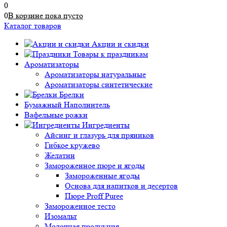
0
0
В корзине
пока
пусто
Каталог товаров
Акции и скидки
Товары к праздникам
Ароматизаторы
Ароматизаторы натуральные
Ароматизаторы синтетические
Брелки
Бумажный Наполнитель
Вафельные рожки
Ингредиенты
Айсинг и глазурь для пряников
Гибкое кружево
Желатин
Замороженное пюре и ягоды
Замороженные ягоды
Основа для напитков и десертов
Пюре Proff Puree
Замороженное тесто
Изомальт
Молочная продукция