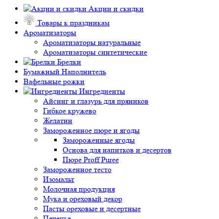
Акции и скидки
Товары к праздникам
Ароматизаторы
Ароматизаторы натуральные
Ароматизаторы синтетические
Брелки
Бумажный Наполнитель
Вафельные рожки
Ингредиенты
Айсинг и глазурь для пряников
Гибкое кружево
Желатин
Замороженное пюре и ягоды
Замороженные ягоды
Основа для напитков и десертов
Пюре Proff Puree
Замороженное тесто
Изомальт
Молочная продукция
Мука и ореховый декор
Пасты ореховые и десертные
Печенье