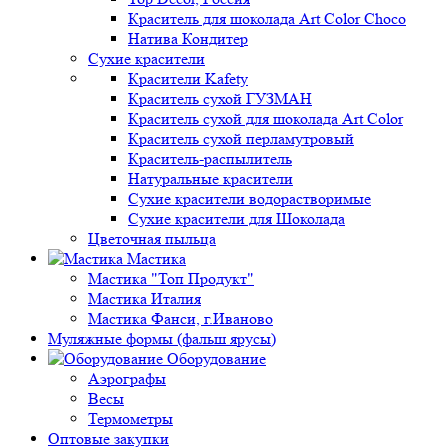
Краситель для шоколада Art Color Choco
Натива Кондитер
Сухие красители
Красители Kafety
Краситель сухой ГУЗМАН
Краситель сухой для шоколада Art Color
Краситель сухой перламутровый
Краситель-распылитель
Натуральные красители
Сухие красители водорастворимые
Сухие красители для Шоколада
Цветочная пыльца
Мастика
Мастика "Топ Продукт"
Мастика Италия
Мастика Фанси, г.Иваново
Муляжные формы (фальш ярусы)
Оборудование
Аэрографы
Весы
Термометры
Оптовые закупки