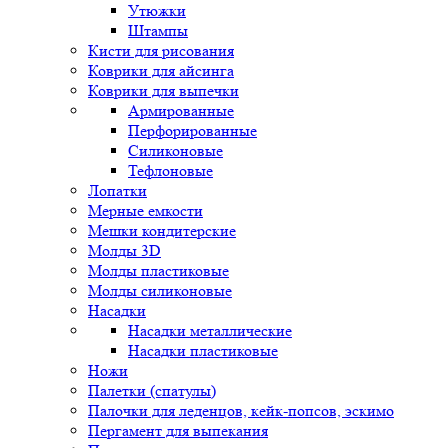
Утюжки
Штампы
Кисти для рисования
Коврики для айсинга
Коврики для выпечки
Армированные
Перфорированные
Силиконовые
Тефлоновые
Лопатки
Мерные емкости
Мешки кондитерские
Молды 3D
Молды пластиковые
Молды силиконовые
Насадки
Насадки металлические
Насадки пластиковые
Ножи
Палетки (спатулы)
Палочки для леденцов, кейк-попсов, эскимо
Пергамент для выпекания