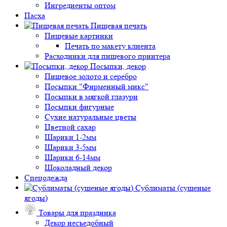
Ингредиенты оптом
Пасха
Пищевая печать
Пищевые картинки
Печать по макету клиента
Расходники для пищевого принтера
Посыпки, декор
Пищевое золото и серебро
Посыпки "Фирменный микс"
Посыпки в мягкой глазури
Посыпки фигурные
Сухие натуральные цветы
Цветной сахар
Шарики 1-2мм
Шарики 3-5мм
Шарики 6-14мм
Шоколадный декор
Спецодежда
Сублиматы (сушеные
ягоды)
Товары для праздника
Декор несъедобный