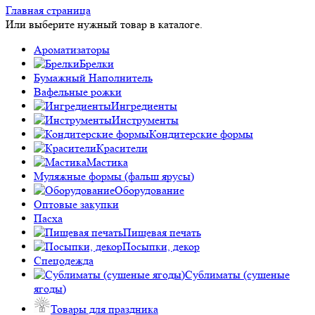
Главная страница
Или выберите нужный товар в каталоге.
Ароматизаторы
Брелки
Бумажный Наполнитель
Вафельные рожки
Ингредиенты
Инструменты
Кондитерские формы
Красители
Мастика
Муляжные формы (фальш ярусы)
Оборудование
Оптовые закупки
Пасха
Пищевая печать
Посыпки, декор
Спецодежда
Сублиматы (сушеные
ягоды)
Товары для праздника