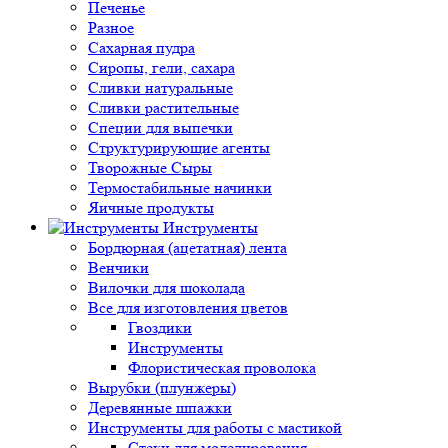
Печенье
Разное
Сахарная пудра
Сиропы, гели, сахара
Сливки натуральные
Сливки растительные
Специи для выпечки
Структурирующие агенты
Творожные Сыры
Термостабильные начинки
Яичные продукты
Инструменты
Бордюрная (ацетатная) лента
Венчики
Вилочки для шоколада
Все для изготовления цветов
Гвоздики
Инструменты
Флористическая проволока
Вырубки (плунжеры)
Деревянные шпажки
Инструменты для работы с мастикой
Стеки для моделирования