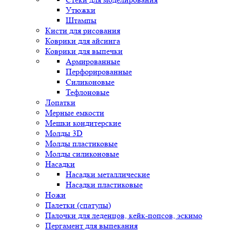
Утюжки
Штампы
Кисти для рисования
Коврики для айсинга
Коврики для выпечки
Армированные
Перфорированные
Силиконовые
Тефлоновые
Лопатки
Мерные емкости
Мешки кондитерские
Молды 3D
Молды пластиковые
Молды силиконовые
Насадки
Насадки металлические
Насадки пластиковые
Ножи
Палетки (спатулы)
Палочки для леденцов, кейк-попсов, эскимо
Пергамент для выпекания