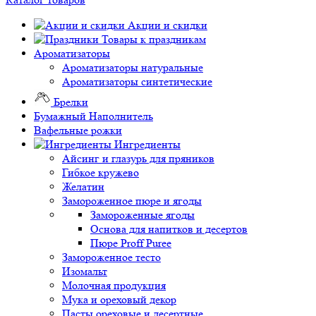
Акции и скидки
Товары к праздникам
Ароматизаторы
Ароматизаторы натуральные
Ароматизаторы синтетические
Брелки
Бумажный Наполнитель
Вафельные рожки
Ингредиенты
Айсинг и глазурь для пряников
Гибкое кружево
Желатин
Замороженное пюре и ягоды
Замороженные ягоды
Основа для напитков и десертов
Пюре Proff Puree
Замороженное тесто
Изомальт
Молочная продукция
Мука и ореховый декор
Пасты ореховые и десертные