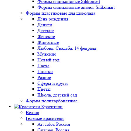
Формы силиконовые Silikomart
Формы силиконовые аналог Silikomart
Формы пластиковые для шоколада
День рождения
Деньги
Детские
Женские
Животные
Любовь, Свадьба, 14 февраля
Мужские
Новый год
Пасха
Плитки
Разное
Сферы и круги
Цветы
Школа, детский сад
Формы поликарбонатные
Красители
Велюр
Гелевые красители
Art color, Россия
Guzman, Россия