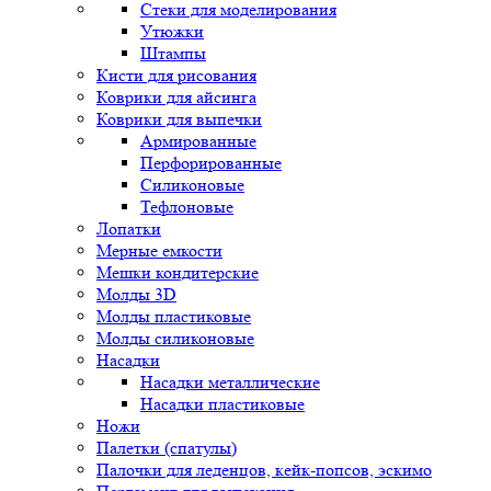
Стеки для моделирования
Утюжки
Штампы
Кисти для рисования
Коврики для айсинга
Коврики для выпечки
Армированные
Перфорированные
Силиконовые
Тефлоновые
Лопатки
Мерные емкости
Мешки кондитерские
Молды 3D
Молды пластиковые
Молды силиконовые
Насадки
Насадки металлические
Насадки пластиковые
Ножи
Палетки (спатулы)
Палочки для леденцов, кейк-попсов, эскимо