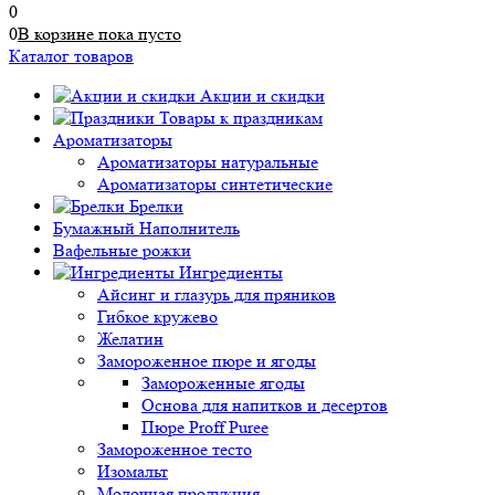
0
0
В корзине
пока
пусто
Каталог товаров
Акции и скидки
Товары к праздникам
Ароматизаторы
Ароматизаторы натуральные
Ароматизаторы синтетические
Брелки
Бумажный Наполнитель
Вафельные рожки
Ингредиенты
Айсинг и глазурь для пряников
Гибкое кружево
Желатин
Замороженное пюре и ягоды
Замороженные ягоды
Основа для напитков и десертов
Пюре Proff Puree
Замороженное тесто
Изомальт
Молочная продукция