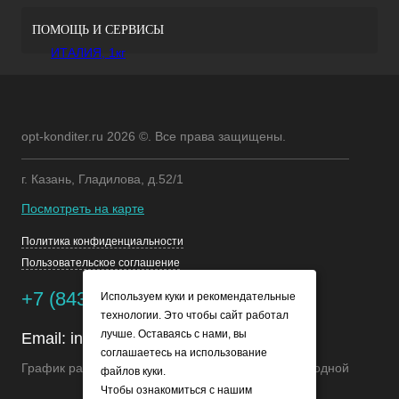
ПОМОЩЬ И СЕРВИСЫ
opt-konditer.ru 2026 ©. Все права защищены.
г. Казань, Гладилова, д.52/1
Посмотреть на карте
Политика конфиденциальности
Пользовательское соглашение
+7 (843) 245-68-85
Используем куки и рекомендательные
технологии. Это чтобы сайт работал
лучше. Оставаясь с нами, вы
Email:
info@opt-konditer.ru
соглашаетесь на использование
График работы Пн-Пт: с 8:00 до 17:00 Сб-Вс: Выходной
файлов куки.
Чтобы ознакомиться с нашим