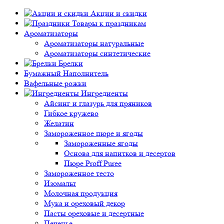
Акции и скидки
Товары к праздникам
Ароматизаторы
Ароматизаторы натуральные
Ароматизаторы синтетические
Брелки
Бумажный Наполнитель
Вафельные рожки
Ингредиенты
Айсинг и глазурь для пряников
Гибкое кружево
Желатин
Замороженное пюре и ягоды
Замороженные ягоды
Основа для напитков и десертов
Пюре Proff Puree
Замороженное тесто
Изомальт
Молочная продукция
Мука и ореховый декор
Пасты ореховые и десертные
Печенье