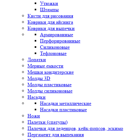
Утюжки
Штампы
Кисти для рисования
Коврики для айсинга
Коврики для выпечки
Армированные
Перфорированные
Силиконовые
Тефлоновые
Лопатки
Мерные емкости
Мешки кондитерские
Молды 3D
Молды пластиковые
Молды силиконовые
Насадки
Насадки металлические
Насадки пластиковые
Ножи
Палетки (спатулы)
Палочки для леденцов, кейк-попсов, эскимо
Пергамент для выпекания