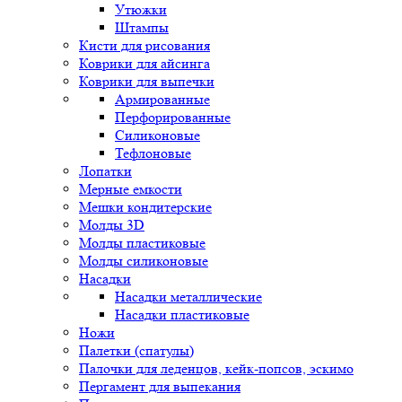
Утюжки
Штампы
Кисти для рисования
Коврики для айсинга
Коврики для выпечки
Армированные
Перфорированные
Силиконовые
Тефлоновые
Лопатки
Мерные емкости
Мешки кондитерские
Молды 3D
Молды пластиковые
Молды силиконовые
Насадки
Насадки металлические
Насадки пластиковые
Ножи
Палетки (спатулы)
Палочки для леденцов, кейк-попсов, эскимо
Пергамент для выпекания