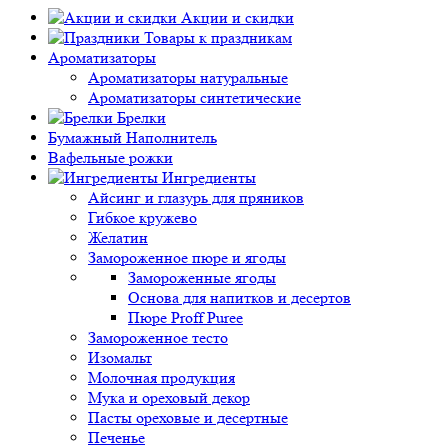
Акции и скидки
Товары к праздникам
Ароматизаторы
Ароматизаторы натуральные
Ароматизаторы синтетические
Брелки
Бумажный Наполнитель
Вафельные рожки
Ингредиенты
Айсинг и глазурь для пряников
Гибкое кружево
Желатин
Замороженное пюре и ягоды
Замороженные ягоды
Основа для напитков и десертов
Пюре Proff Puree
Замороженное тесто
Изомальт
Молочная продукция
Мука и ореховый декор
Пасты ореховые и десертные
Печенье