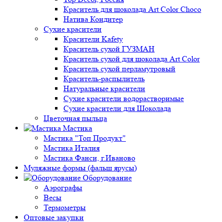
Краситель для шоколада Art Color Choco
Натива Кондитер
Сухие красители
Красители Kafety
Краситель сухой ГУЗМАН
Краситель сухой для шоколада Art Color
Краситель сухой перламутровый
Краситель-распылитель
Натуральные красители
Сухие красители водорастворимые
Сухие красители для Шоколада
Цветочная пыльца
Мастика
Мастика "Топ Продукт"
Мастика Италия
Мастика Фанси, г.Иваново
Муляжные формы (фальш ярусы)
Оборудование
Аэрографы
Весы
Термометры
Оптовые закупки