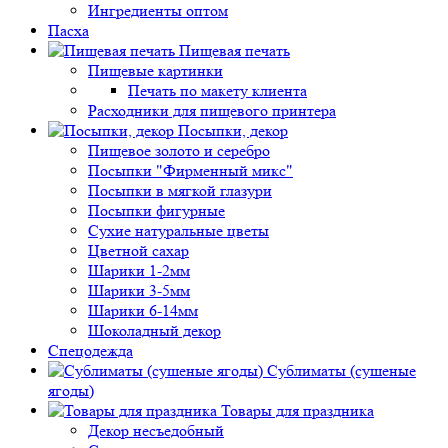
Ингредиенты оптом
Пасха
Пищевая печать
Пищевые картинки
Печать по макету клиента
Расходники для пищевого принтера
Посыпки, декор
Пищевое золото и серебро
Посыпки "Фирменный микс"
Посыпки в мягкой глазури
Посыпки фигурные
Сухие натуральные цветы
Цветной сахар
Шарики 1-2мм
Шарики 3-5мм
Шарики 6-14мм
Шоколадный декор
Спецодежда
Сублиматы (сушеные
ягоды)
Товары для праздника
Декор несъедобный