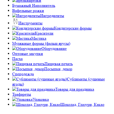
Брелки
Бумажный Наполнитель
Вафельные рожки
Ингредиенты
Инструменты
Кондитерские формы
Красители
Мастика
Муляжные формы (фальш ярусы)
Оборудование
Оптовые закупки
Пасха
Пищевая печать
Посыпки, декор
Спецодежда
Сублиматы (сушеные
ягоды)
Товары для праздника
Трафареты
Упаковка
Шоколад, Глазури, Какао