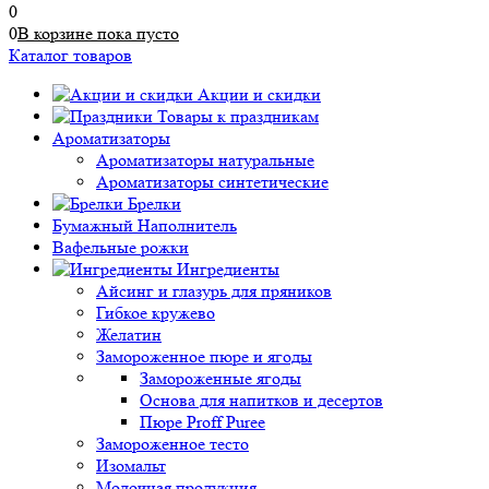
0
0
В корзине
пока
пусто
Каталог товаров
Акции и скидки
Товары к праздникам
Ароматизаторы
Ароматизаторы натуральные
Ароматизаторы синтетические
Брелки
Бумажный Наполнитель
Вафельные рожки
Ингредиенты
Айсинг и глазурь для пряников
Гибкое кружево
Желатин
Замороженное пюре и ягоды
Замороженные ягоды
Основа для напитков и десертов
Пюре Proff Puree
Замороженное тесто
Изомальт
Молочная продукция