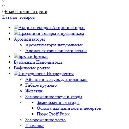
0
0
В корзине
пока
пусто
Каталог товаров
Акции и скидки
Товары к праздникам
Ароматизаторы
Ароматизаторы натуральные
Ароматизаторы синтетические
Брелки
Бумажный Наполнитель
Вафельные рожки
Ингредиенты
Айсинг и глазурь для пряников
Гибкое кружево
Желатин
Замороженное пюре и ягоды
Замороженные ягоды
Основа для напитков и десертов
Пюре Proff Puree
Замороженное тесто
Изомальт