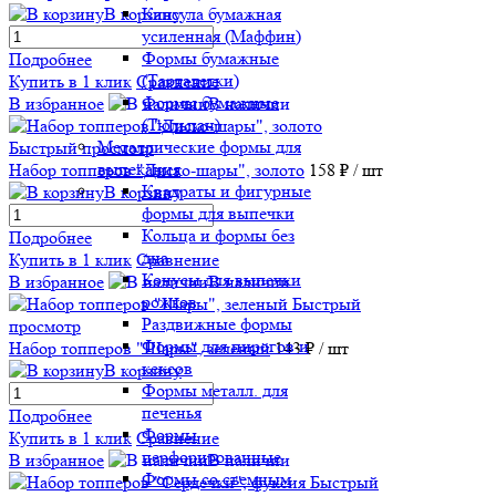
В корзину
Капсула бумажная
усиленная (Маффин)
Формы бумажные
Подробнее
(Тарталетки)
Купить в 1 клик
Сравнение
Формы бумажные
В избранное
В наличии
(Тюльпан)
Металлические формы для
Быстрый просмотр
выпекания
Набор топперов "Диско-шары", золото
158 ₽
/ шт
Квадраты и фигурные
В корзину
формы для выпечки
Кольца и формы без
Подробнее
дна
Купить в 1 клик
Сравнение
Конусы для выпечки
В избранное
В наличии
рожков
Быстрый
Раздвижные формы
просмотр
Формы для пирогов и
Набор топперов "Шары", зеленый
143 ₽
/ шт
кексов
В корзину
Формы металл. для
печенья
Подробнее
Формы
Купить в 1 клик
Сравнение
перфорированные
В избранное
В наличии
Формы со съемным
Быстрый