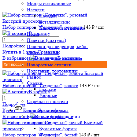
Молды силиконовые
Насадки
Насадки
Быстрый просмотр
металлические
Набор топперов "Сердечки", розовый
143 ₽
/ шт
Насадки пластиковые
В корзину
Ножи
Палетки (спатулы)
Подробнее
Палочки для леденцов, кейк-
Купить в 1 клик
Сравнение
попсов, эскимо
В избранное
В наличии
Пергамент для выпекания
Поворотные столики
Хит продаж
Подставки, тортовницы
Быстрый
Разное
просмотр
Скалки
Набор топперов "Сердечки", золото
143 ₽
/ шт
Гладкие
В корзину
Узорные
Скребки и шпатели
Подробнее
Купить в 1 клик
Сравнение
Кондитерские формы
В избранное
В наличии
Бумажные формы для
Быстрый
выпекания
просмотр
Бумажные формы
Набор топперов "Сердечки", белый
143 ₽
/ шт
(Разное)