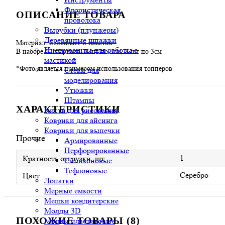
Флористическая
ОПИСАНИЕ ТОВАРА
проволока
Вырубки (плунжеры)
Деревянные шпажки
Материал: пенопласт и пластик.
Инструменты для работы с
В наборе 12 шариков: 4 шт по 4см, 8 шт по 3см
мастикой
*Фото является примером использования топперов
Стеки для
моделирования
Утюжки
Штампы
ХАРАКТЕРИСТИКИ
Кисти для рисования
Коврики для айсинга
Коврики для выпечки
Прочие
Армированные
Перфорированные
1
Кратность отгрузки, шт
Силиконовые
Тефлоновые
Серебро
Цвет
Лопатки
Мерные емкости
Мешки кондитерские
Молды 3D
ПОХОЖИЕ ТОВАРЫ (8)
Молды пластиковые