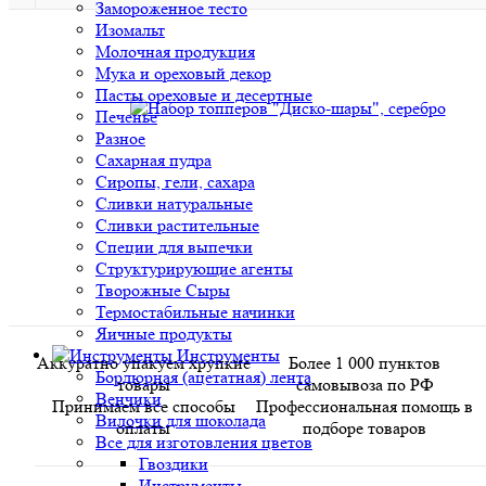
Замороженное тесто
Изомальт
Молочная продукция
Мука и ореховый декор
Пасты ореховые и десертные
Печенье
Разное
Сахарная пудра
Сиропы, гели, сахара
Сливки натуральные
Сливки растительные
Специи для выпечки
Структурирующие агенты
Творожные Сыры
Термостабильные начинки
Яичные продукты
Инструменты
Аккуратно упакуем хрупкие
Более 1 000 пунктов
Бордюрная (ацетатная) лента
товары
самовывоза по РФ
Венчики
Принимаем все способы
Профессиональная помощь в
Вилочки для шоколада
оплаты
подборе товаров
Все для изготовления цветов
Гвоздики
Инструменты