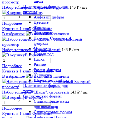
дном
просмотр
Пластиковые формы для
Набор топперов "Сердечки", фуксия
143 ₽
/ шт
печенья
В корзину
Алфавит, цифры
Детские
Подробнее
Женские
Купить в 1 клик
Сравнение
Животные
В избранное
В наличии
Любовь, Свадьба, 14
Быстрый
февраля
просмотр
Мужские
Набор топперов "Шары", белый
143 ₽
/ шт
Новый год
В корзину
Пасха
Разное
Подробнее
Рамки, фигуры
Купить в 1 клик
Сравнение
Хеллоуин
В избранное
В наличии
Школа, детский сад
Быстрый
Пластиковые формы для
просмотр
торта
Набор топперов "Шары", сиреневый
143 ₽
/ шт
Силиконовые формы
В корзину
Силиконовые маты
для шоколада
Подробнее
Силиконовые формы
Купить в 1 клик
Сравнение
Алфавит и Цифры