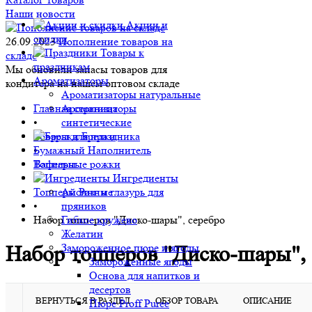
Наши новости
Акции и
скидки
26.09.2023
Пополнение товаров на
Товары к
складе
праздникам
Мы обновили запасы товаров для
Ароматизаторы
кондитера на нашем оптовом складе
Ароматизаторы натуральные
Главная страница
Ароматизаторы
•
синтетические
Товары для праздника
Брелки
Бумажный Наполнитель
•
Вафельные рожки
Топперы
•
Ингредиенты
Топперы Разные
Айсинг и глазурь для
•
пряников
Набор топперов "Диско-шары", серебро
Гибкое кружево
Желатин
Замороженное пюре и ягоды
Набор топперов "Диско-шары", 
Замороженные ягоды
Основа для напитков и
десертов
ВЕРНУТЬСЯ В РАЗДЕЛ
ОБЗОР ТОВАРА
ОПИСАНИЕ
Пюре Proff Puree